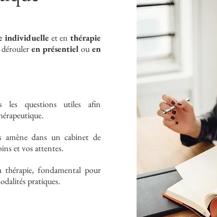
e individuelle
et en
thérapie
e dérouler
en présentiel
ou
en
 les questi
ons utiles afin
thérapeutique.
us amène dans un cabinet de
ins et vos attentes.
la thérapie, fondamental pour
dalités pratiques.