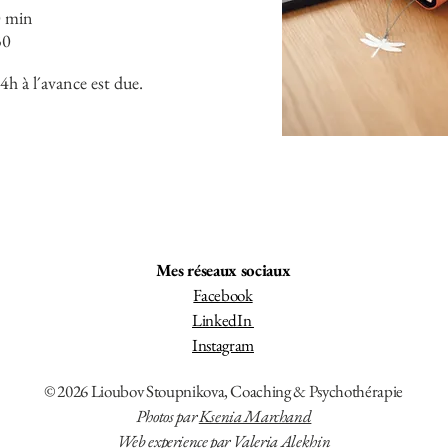
0 min
30
 à l´avance est due.
Mes réseaux sociaux
Facebook
LinkedIn
Instagram
© 2026 Lioubov Stoupnikova, Coaching & Psychothérapie
Photos
par
Ksenia Marchand
Web experience
par
Valeria Alekhin