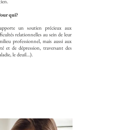
tien.
our qui?
porte un soutien précieux aux
icultés relationnelles au sein de leur
milieu professionnel, mais aussi aux
té et de dépression, traversant des
aladie, le deuil…).